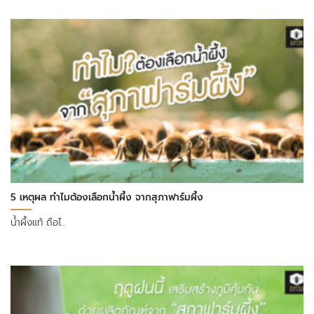
5 เหตุผล ทำไมต้องเลือกน้ำผึ้ง จากสุภาฟาร์มผึ้ง
น้ำผึ้งแท้ ถือไ..