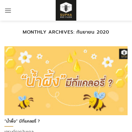
ข้าม
ไป
ยัง
เนื้อหา
MONTHLY ARCHIVES:
กันยายน 2020
“น้ำผึ้ง” มีกี่แคลอรี่ ?
เทรนด์การนับแคล..