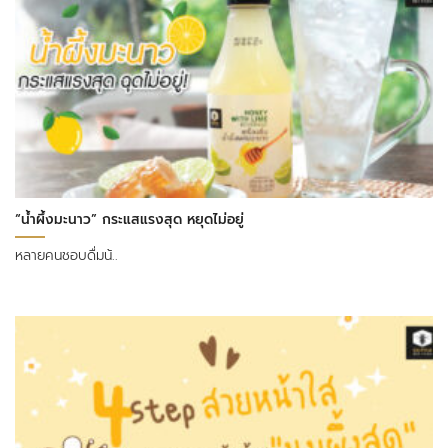
“น้ำผึ้งมะนาว” กระแสแรงสุด หยุดไม่อยู่
หลายคนชอบดื่มน้..