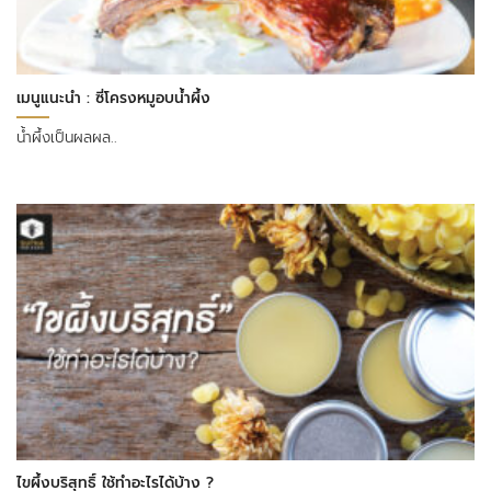
เมนูแนะนำ : ซี่โครงหมูอบน้ำผึ้ง
น้ำผึ้งเป็นผลผล..
ไขผึ้งบริสุทธิ์ ใช้ทำอะไรได้บ้าง ?