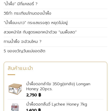
“น้ำผึ้ง” มีกี่แคลอรี่ ?
วิธีทำ กระเทียมโทนดองน้ำผึ้ง
“น้ำผึ้งมะนาว” กระแสแรงสุด หยุดไม่อยู่
สวยหน้าใส กับสูตรพอกหน้าด้วย “นมผึ้งสด”
ทานน้ำผึ้ง จะอ้วนไหม ?
5 ของขวัญวันแม่ยอดฮิต
สินค้าแนะนำ
น้ำผึ้งดอกลำไย 350g(ยกลัง) Longan
Honey 20pcs.
2,750
฿
น้ำผึ้งดอกลิ้นจี่ Lychee Honey 7kg
1,400
฿