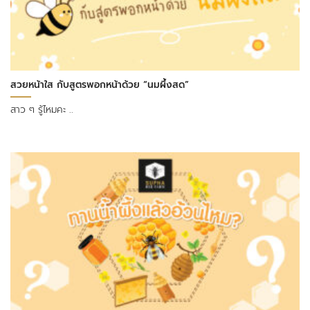
สวยหน้าใส กับสูตรพอกหน้าด้วย “นมผึ้งสด”
สาว ๆ รู้ไหมคะ ..