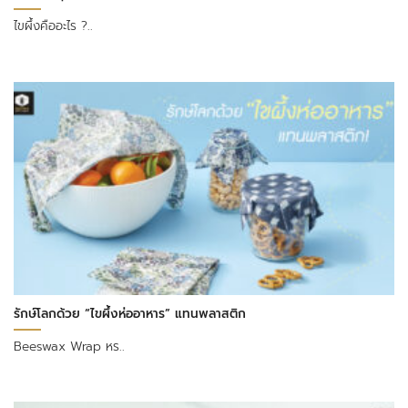
ไขผึ้งคืออะไร ?..
รักษ์โลกด้วย “ไขผึ้งห่ออาหาร” แทนพลาสติก
Beeswax Wrap หร..