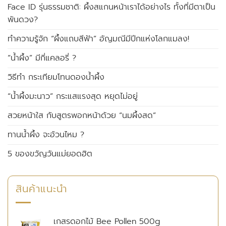
Face ID รุ่นธรรมชาติ: ผึ้งสแกนหน้าเราได้อย่างไร ทั้งที่มีตาเป็น
พันดวง?
ทำความรู้จัก “ผึ้งแถบสีฟ้า” อัญมณีมีปีกแห่งโลกแมลง!
“น้ำผึ้ง” มีกี่แคลอรี่ ?
วิธีทำ กระเทียมโทนดองน้ำผึ้ง
“น้ำผึ้งมะนาว” กระแสแรงสุด หยุดไม่อยู่
สวยหน้าใส กับสูตรพอกหน้าด้วย “นมผึ้งสด”
ทานน้ำผึ้ง จะอ้วนไหม ?
5 ของขวัญวันแม่ยอดฮิต
สินค้าแนะนำ
เกสรดอกไม้ Bee Pollen 500g