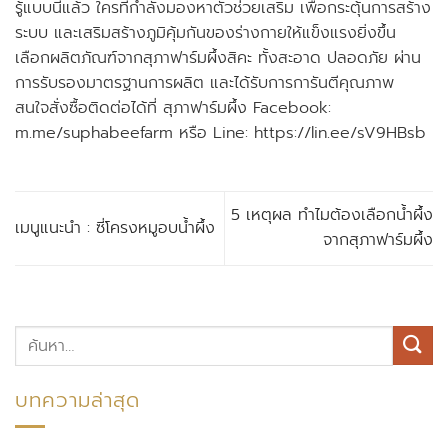
รู้แบบนี้แล้ว ใครที่กำลังมองหาตัวช่วยเสริม เพื่อกระตุ้นการสร้าง
ระบบ และเสริมสร้างภูมิคุ้มกันของร่างกายให้แข็งแรงยิ่งขึ้น
เลือกผลิตภัณฑ์จากสุภาฟาร์มผึ้งสิคะ ทั้งสะอาด ปลอดภัย ผ่าน
การรับรองมาตรฐานการผลิต และได้รับการการันตีคุณภาพ
สนใจสั่งซื้อติดต่อได้ที่ สุภาฟาร์มผึ้ง Facebook:
m.me/suphabeefarm หรือ Line: https://lin.ee/sV9HBsb
5 เหตุผล ทำไมต้องเลือกน้ำผึ้ง
เมนูแนะนำ : ซี่โครงหมูอบน้ำผึ้ง
จากสุภาฟาร์มผึ้ง
บทความล่าสุด