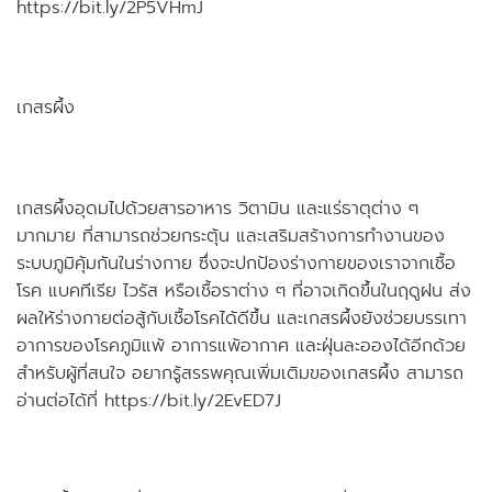
https://bit.ly/2P5VHmJ
เกสรผึ้ง
เกสรผึ้งอุดมไปด้วยสารอาหาร วิตามิน และแร่ธาตุต่าง ๆ
มากมาย ที่สามารถช่วยกระตุ้น และเสริมสร้างการทำงานของ
ระบบภูมิคุ้มกันในร่างกาย ซึ่งจะปกป้องร่างกายของเราจากเชื้อ
โรค แบคทีเรีย ไวรัส หรือเชื้อราต่าง ๆ ที่อาจเกิดขึ้นในฤดูฝน ส่ง
ผลให้ร่างกายต่อสู้กับเชื้อโรคได้ดีขึ้น และเกสรผึ้งยังช่วยบรรเทา
อาการของโรคภูมิแพ้ อาการแพ้อากาศ และฝุ่นละอองได้อีกด้วย
สำหรับผู้ที่สนใจ อยากรู้สรรพคุณเพิ่มเติมของเกสรผึ้ง สามารถ
อ่านต่อได้ที่ https://bit.ly/2EvED7J