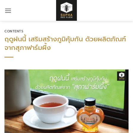
ข้าม
ไป
ยัง
เนื้อหา
CONTENTS
ฤดูฝนนี้ เสริมสร้างภูมิคุ้มกัน ด้วยผลิตภัณฑ์
จากสุภาฟาร์มผึ้ง