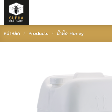
ข้าม
ไป
ยัง
เนื้อหา
หน้าหลัก
/
Products
/
น้ำผึ้ง Honey