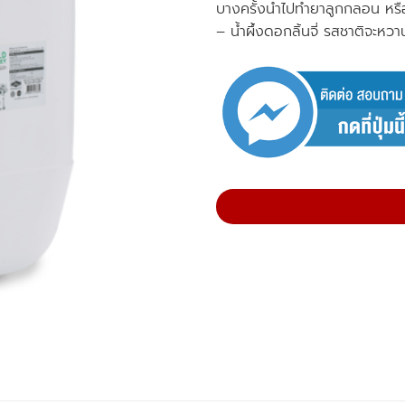
บางครั้งนำไปทำยาลูกกลอน หรื
– น้ำผึ้งดอกลิ้นจี่ รสชาติจะหว